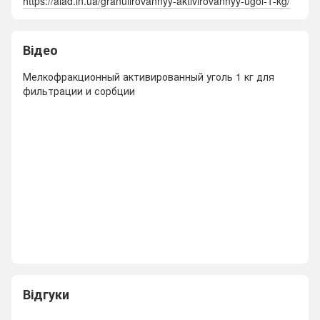
https://alad.in.ua/granulirovannyy-aktivirovannyy-ugol-1-kg/
Відео
Мелкофракционный активированный уголь 1 кг для
фильтрации и сорбции
Відгуки