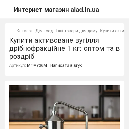
Интернет магазин alad.in.ua
Каталог
Дім і сад
Інші товари для дому
Купити активо
Купити активоване вугілля
дрібнофракційне 1 кг: оптом та в
роздріб
Артикул:
МФАУ26М
Написати відгук