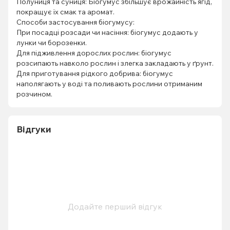
Полуниця та суниця: Біогумус збільшує врожайність ягід,
покращує їх смак та аромат.
Способи застосування біогумусу:
При посадці розсади чи насіння: біогумус додають у
лунки чи борозенки.
Для підживлення дорослих рослин: біогумус
розсипають навколо рослин і злегка закладають у ґрунт.
Для приготування рідкого добрива: біогумус
наполягають у воді та поливають рослини отриманим
розчином.
Відгуки
Додайте перший відгук