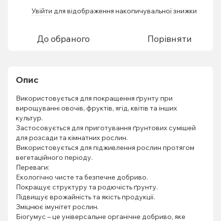
Увійти
для відображення накопичувальної знижки
%
До обраного
Порівняти
Опис
Використовується для покращення ґрунту при
вирощуванні овочів, фруктів, ягід, квітів та інших
культур.
Застосовується для приготування ґрунтових сумішей
для розсади та кімнатних рослин.
Використовується для підживлення рослин протягом
вегетаційного періоду.
Переваги:
Екологічно чисте та безпечне добриво.
Покращує структуру та родючість ґрунту.
Підвищує врожайність та якість продукції.
Зміцнює імунітет рослин.
Біогумус – це універсальне органічне добриво, яке