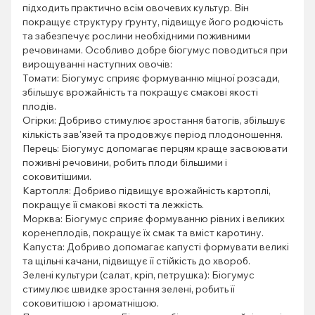
підходить практично всім овочевих культур. Він
покращує структуру ґрунту, підвищує його родючість
та забезпечує рослини необхідними поживними
речовинами. Особливо добре біогумус поводиться при
вирощуванні наступних овочів:
Томати: Біогумус сприяє формуванню міцної розсади,
збільшує врожайність та покращує смакові якості
плодів.
Огірки: Добриво стимулює зростання батогів, збільшує
кількість зав'язей та продовжує період плодоношення.
Перець: Біогумус допомагає перцям краще засвоювати
поживні речовини, робить плоди більшими і
соковитішими.
Картопля: Добриво підвищує врожайність картоплі,
покращує її смакові якості та лежкість.
Морква: Біогумус сприяє формуванню рівних і великих
коренеплодів, покращує їх смак та вміст каротину.
Капуста: Добриво допомагає капусті формувати великі
та щільні качани, підвищує її стійкість до хвороб.
Зелені культури (салат, кріп, петрушка): Біогумус
стимулює швидке зростання зелені, робить її
соковитішою і ароматнішою.