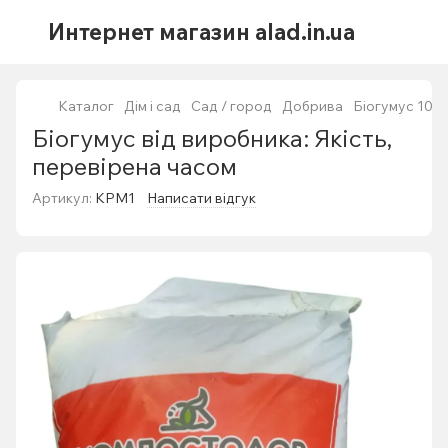
Интернет магазин alad.in.ua
Каталог
Дім і сад
Сад / город
Добрива
Біогумус 10 кг
Біогумус від виробника: Якість,
перевірена часом
Артикул:
КРМ1
Написати відгук