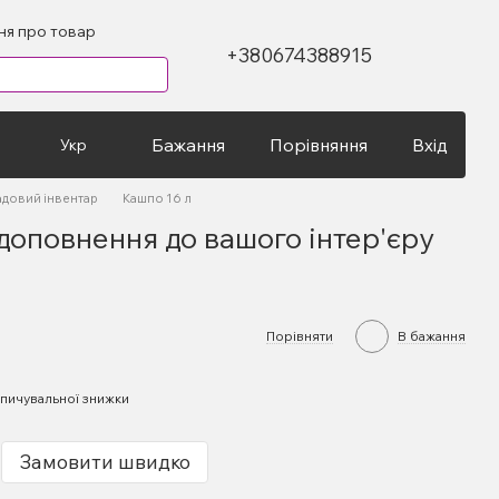
ння про товар
+380674388915
Бажання
Порівняння
Вхід
Укр
адовий інвентар
Кашпо 16 л
доповнення до вашого інтер'єру
Порівняти
В бажання
пичувальної знижки
Замовити швидко