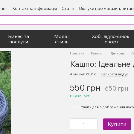
ення
Контактна інформація
Статті
Відгуки про магазин, пита
Бізнес та
Мода і
Хобі, відпочинок і
послуги
стиль
спорт
Головна
Каталог
Дім і сад
С
Кашпо: Ідеальне 
Артикул: КШ16
Написати відгук
550 грн
650 грн
В наявності
%
Увійти
для відображення нако
Купити