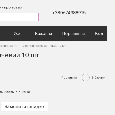
ння про товар
+380674388915
Бажання
Порівняння
Вхід
Укр
ослини,квіти
Лілійник помаранчевий 10 шт
нчевий 10 шт
Порівняти
В бажання
пичувальної знижки
Замовити швидко