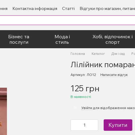
ення
Контактна інформація
Статті
Відгуки про магазин, пита
Бізнес та
Мода і
Хобі, відпочинок і
послуги
стиль
спорт
Головна
Каталог
Дім і сад
Р
Лілійник помара
Артикул: ЛО12
Написати відгук
125 грн
В наявності
%
Увійти
для відображення нако
Купити