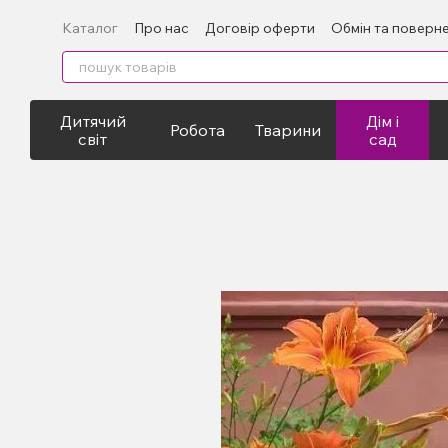
Перейти до основного контенту
Каталог
Про нас
Договір оферти
Обмін та поверн
Експорт
Дитячий
Дім і
Робота
Тварини
світ
сад