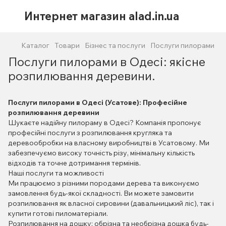
Интернет магазин alad.in.ua
Каталог
Товари
Бізнес та послуги
Послуги пилорами
Послуги пилорами в Одесі: якісне
розпилювання деревини.
Послуги пилорами в Одесі (Усатове): Професійне
розпилювання деревини
Шукаєте надійну пилораму в Одесі? Компанія пропонує
професійні послуги з розпилювання кругляка та
деревообробки на власному виробництві в Усатовому. Ми
забезпечуємо високу точність різу, мінімальну кількість
відходів та точне дотримання термінів.
Наші послуги та можливості
Ми працюємо з різними породами дерева та виконуємо
замовлення будь-якої складності. Ви можете замовити
розпилювання як власної сировини (давальницький ліс), так і
купити готові пиломатеріали.
Розпилювання на дошку: обрізна та необрізна дошка будь-