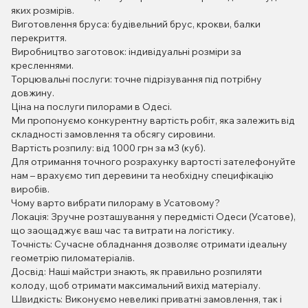
яких розмірів.
Виготовлення бруса: будівельний брус, крокви, балки
перекриття.
Виробництво заготовок: індивідуальні розміри за
кресленнями.
Торцювальні послуги: точне підрізування під потрібну
довжину.
Ціна на послуги пилорами в Одесі.
Ми пропонуємо конкурентну вартість робіт, яка залежить від
складності замовлення та обсягу сировини.
Вартість розпилу: від 1000 грн за м3 (куб).
Для отримання точного розрахунку вартості зателефонуйте
нам – врахуємо тип деревини та необхідну специфікацію
виробів.
Чому варто вибрати пилораму в Усатовому?
Локація: Зручне розташування у передмісті Одеси (Усатове),
що заощаджує ваш час та витрати на логістику.
Точність: Сучасне обладнання дозволяє отримати ідеальну
геометрію пиломатеріалів.
Досвід: Наші майстри знають, як правильно розпиляти
колоду, щоб отримати максимальний вихід матеріалу.
Швидкість: Виконуємо невеликі приватні замовлення, так і