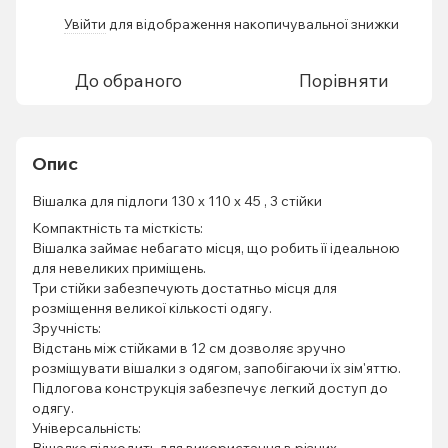
Увійти
для відображення накопичувальної знижки
%
До обраного
Порівняти
Опис
Вішалка для підлоги 130 x 110 х 45 , 3 стійки
Компактність та місткість:
Вішалка займає небагато місця, що робить її ідеальною
для невеликих приміщень.
Три стійки забезпечують достатньо місця для
розміщення великої кількості одягу.
Зручність:
Відстань між стійками в 12 см дозволяє зручно
розміщувати вішалки з одягом, запобігаючи їх зім'яттю.
Підлогова конструкція забезпечує легкий доступ до
одягу.
Універсальність:
Вішалка підходить для використання в різних