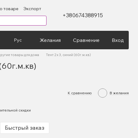
 о товаре
Экспорт
+380674388915
Желания
Сравнение
Вход
Рус
ругие товары для дома
Тент 2 х 3, синий (60г.м.кв)
(60г.м.кв)
К сравнению
В желания
ительной скидки
Быстрый заказ