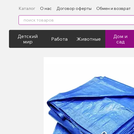
Перейти к основному контенту
Каталог
О нас
Договор оферты
Обмен и возврат
Детский
Дом и
Работа
Животные
мир
сад