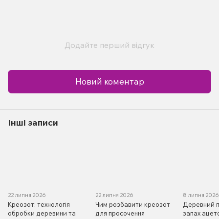
Додайте перший відгук
Новий коментар
Інші записи
22 липня 2026
22 липня 2026
8 липня 202
Креозот: технологія
Чим розбавити креозот
Деревний п
обробки деревини та
для просочення
запах ацет