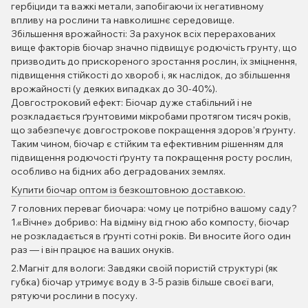
гербіциди та важкі метали, запобігаючи їх негативному
впливу на рослини та навколишнє середовище.
Збільшення врожайності: За рахунок всіх перерахованих
вище факторів біочар значно підвищує родючість грунту, що
призводить до прискореного зростання рослин, їх зміцнення,
підвищення стійкості до хвороб і, як наслідок, до збільшення
врожайності (у деяких випадках до 30-40%).
Довгостроковий ефект: Біочар дуже стабільний і не
розкладається ґрунтовими мікробами протягом тисяч років,
що забезпечує довгострокове покращення здоров'я ґрунту.
Таким чином, біочар є стійким та ефективним рішенням для
підвищення родючості ґрунту та покращення росту рослин,
особливо на бідних або деградованих землях.
Купити біочар оптом із безкоштовною доставкою.
7 головних переваг биочара: чому це потрібно вашому саду?
1.«Вічне» добриво: На відміну від гною або компосту, біочар
не розкладається в ґрунті сотні років. Ви вносите його один
раз — і він працює на ваших онуків.
2.Магніт для вологи: Завдяки своїй пористій структурі (як
губка) біочар утримує воду в 3-5 разів більше своєї ваги,
рятуючи рослини в посуху.