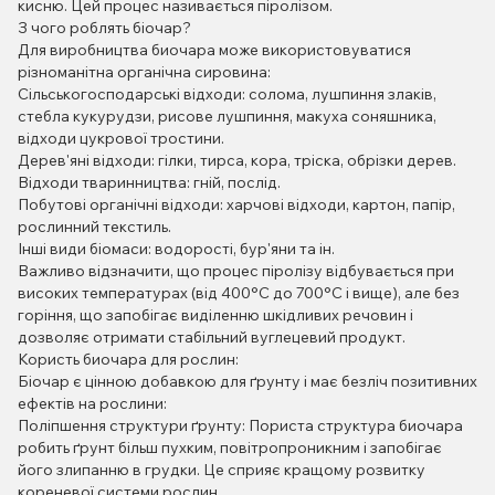
кисню. Цей процес називається піролізом.
З чого роблять біочар?
Для виробництва биочара може використовуватися
різноманітна органічна сировина:
Сільськогосподарські відходи: солома, лушпиння злаків,
стебла кукурудзи, рисове лушпиння, макуха соняшника,
відходи цукрової тростини.
Дерев'яні відходи: гілки, тирса, кора, тріска, обрізки дерев.
Відходи тваринництва: гній, послід.
Побутові органічні відходи: харчові відходи, картон, папір,
рослинний текстиль.
Інші види біомаси: водорості, бур'яни та ін.
Важливо відзначити, що процес піролізу відбувається при
високих температурах (від 400°C до 700°C і вище), але без
горіння, що запобігає виділенню шкідливих речовин і
дозволяє отримати стабільний вуглецевий продукт.
Користь биочара для рослин:
Біочар є цінною добавкою для ґрунту і має безліч позитивних
ефектів на рослини:
Поліпшення структури ґрунту: Пориста структура биочара
робить ґрунт більш пухким, повітропроникним і запобігає
його злипанню в грудки. Це сприяє кращому розвитку
кореневої системи рослин.