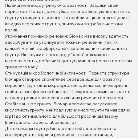
Підвищення водоутримуючої здатності: Завдяки своїй
пористості біочар діє як губка, значно збільшуючи здатність
ґрунту утримувати вологу. Це особливо цінно для піщаних і
швидко пересихає грунтів, знижуючи потребу в частому
поливі.
Утримання поживних речовин: Біочар має високу здатність
адсорбувати та утримувати поживні речовини (такі як
кальцій, магній, фосфор, калій), запобігаючи їх вимиванню з
ґрунту. Він служить свого роду "депо" для макро-і
мікроелементів, роблячи їх доступними для рослин протягом
тривалого часу.
Стимуляція мікробіологічної активності: Пориста структура
біочара створює сприятливе середовище для розвитку
корисних ґрунтових мікроорганізмів, включаючи мікоризні
гриби та азотфіксуючі бактерії. Ці мікроорганізми відіграють
ключову роль у засвоєнні поживних речовин рослинами.
Стабілізація pH ґрунту: Біочар допомагає регулювати
кислотність ґрунту, нейтралізуючи кислі ґрунти та наводячи
їх pH до оптимального для більшості рослин діапазону
(нейтрального або слабокислого).
Детоксикація грунту: Біочар здатний адсорбувати та
консервувати шкідливі речовини, такі як пестициди,