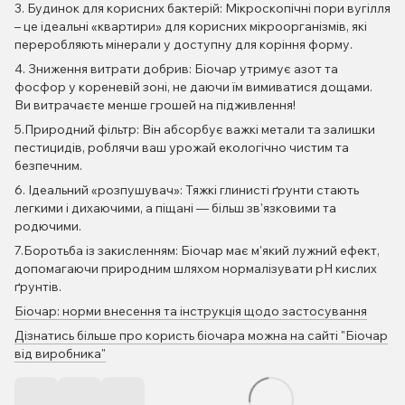
3. Будинок для корисних бактерій: Мікроскопічні пори вугілля
– це ідеальні «квартири» для корисних мікроорганізмів, які
переробляють мінерали у доступну для коріння форму.
4. Зниження витрати добрив: Біочар утримує азот та
фосфор у кореневій зоні, не даючи їм вимиватися дощами.
Ви витрачаєте менше грошей на підживлення!
5.Природний фільтр: Він абсорбує важкі метали та залишки
пестицидів, роблячи ваш урожай екологічно чистим та
безпечним.
6. Ідеальний «розпушувач»: Тяжкі глинисті ґрунти стають
легкими і дихаючими, а піщані — більш зв'язковими та
родючими.
7.Боротьба із закисленням: Біочар має м'який лужний ефект,
допомагаючи природним шляхом нормалізувати pH кислих
ґрунтів.
Біочар: норми внесення та інструкція щодо застосування
Дізнатись більше про користь біочара можна на сайті "Біочар
від виробника"